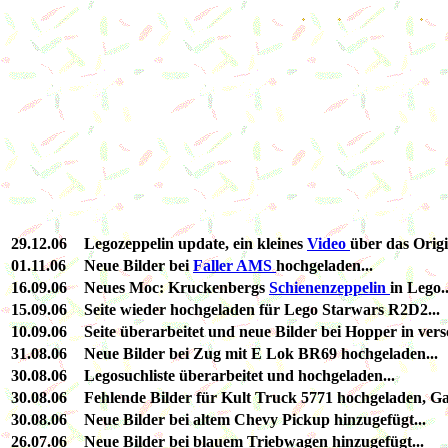
29.12.06
Legozeppelin update, ein kleines
Video
über das Origi
01.11.06
Neue Bilder bei
Faller AMS
hochgeladen...
16.09.06
Neues Moc: Kruckenbergs
Schienenzeppelin
in Lego..
15.09.06
Seite wieder hochgeladen für Lego Starwars R2D2...
10.09.06
Seite überarbeitet und neue Bilder bei Hopper in ver
31.08.06
Neue Bilder bei Zug mit E Lok BR69 hochgeladen...
30.08.06
Legosuchliste überarbeitet und hochgeladen...
30.08.06
Fehlende Bilder für Kult Truck 5771 hochgeladen, Gall
30.08.06
Neue Bilder bei altem Chevy Pickup hinzugefügt...
26.07.06
Neue Bilder bei blauem Triebwagen hinzugefügt...