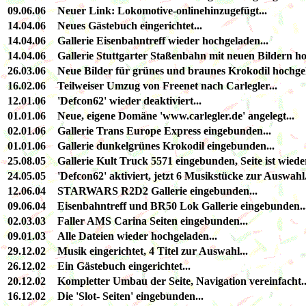
09.06.06
Neuer Link: Lokomotive-onlinehinzugefügt...
14.04.06
Neues Gästebuch eingerichtet...
14.04.06
Gallerie Eisenbahntreff wieder hochgeladen...
14.04.06
Gallerie Stuttgarter Staßenbahn mit neuen Bildern ho
26.03.06
Neue Bilder für grünes und braunes Krokodil hochgela
16.02.06
Teilweiser Umzug von Freenet nach Carlegler...
12.01.06
'Defcon62' wieder deaktiviert...
01.01.06
Neue, eigene Domäne 'www.carlegler.de' angelegt...
02.01.06
Gallerie Trans Europe Express eingebunden...
01.01.06
Gallerie dunkelgrünes Krokodil eingebunden...
25.08.05
Gallerie Kult Truck 5571 eingebunden, Seite ist wiede
24.05.05
'Defcon62' aktiviert, jetzt 6 Musikstücke zur Auswahl
12.06.04
STARWARS R2D2 Gallerie eingebunden...
09.06.04
Eisenbahntreff und BR50 Lok Gallerie eingebunden..
02.03.03
Faller AMS Carina Seiten eingebunden...
09.01.03
Alle Dateien wieder hochgeladen...
29.12.02
Musik eingerichtet, 4 Titel zur Auswahl...
26.12.02
Ein Gästebuch eingerichtet...
20.12.02
Kompletter Umbau der Seite, Navigation vereinfacht..
16.12.02
Die 'Slot- Seiten' eingebunden...